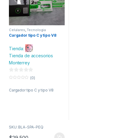
Celulares
,
Tecnologia
Cargador tipo C y tipo V8
Tienda:
Tienda de accesorios
Monterrey
0
(0)
d
0
o
e
Cargador tipo C y tipo V8
u
t
5
o
f
5
SKU: BLA-SPA-PEQ
$
29,500