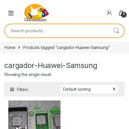
Skip to navigation
Skip to content
0
Search for:
Home
Products tagged “cargador-Huawei-Samsung”
cargador-Huawei-Samsung
Showing the single result
Filters