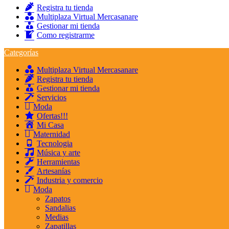
Registra tu tienda
Multiplaza Virtual Mercasanare
Gestionar mi tienda
Como registrarme
Categorías
Multiplaza Virtual Mercasanare
Registra tu tienda
Gestionar mi tienda
Servicios
Moda
Ofertas!!!
Mi Casa
Maternidad
Tecnologia
Música y arte
Herramientas
Artesanías
Industria y comercio
Moda
Zapatos
Sandalias
Medias
Zapatillas