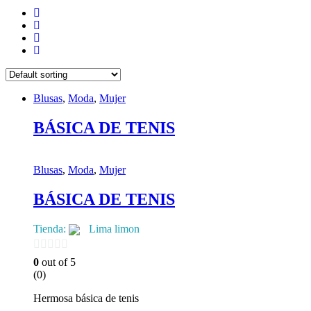
Blusas
,
Moda
,
Mujer
BÁSICA DE TENIS
Blusas
,
Moda
,
Mujer
BÁSICA DE TENIS
Tienda:
Lima limon
0
0
out of 5
(0)
de
5
Hermosa básica de tenis