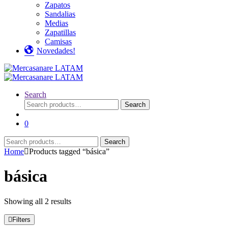
Zapatos
Sandalias
Medias
Zapatillas
Camisas
Novedades!
Search
Search
Search
for:
0
Search
Search
for:
Home
Products tagged “básica”
básica
Showing all 2 results
Filters