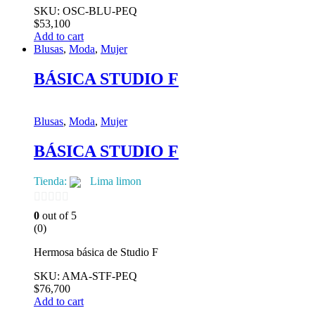
SKU: OSC-BLU-PEQ
$
53,100
Add to cart
Blusas
,
Moda
,
Mujer
BÁSICA STUDIO F
Blusas
,
Moda
,
Mujer
BÁSICA STUDIO F
Tienda:
Lima limon
0
0
out of 5
(0)
de
5
Hermosa básica de Studio F
SKU: AMA-STF-PEQ
$
76,700
Add to cart