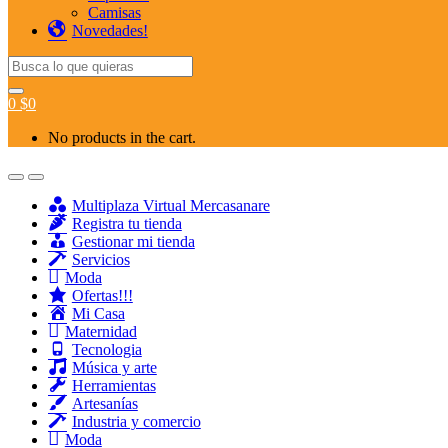
Camisas
Novedades!
Search for:
0
$
0
No products in the cart.
Multiplaza Virtual Mercasanare
Registra tu tienda
Gestionar mi tienda
Servicios
Moda
Ofertas!!!
Mi Casa
Maternidad
Tecnologia
Música y arte
Herramientas
Artesanías
Industria y comercio
Moda