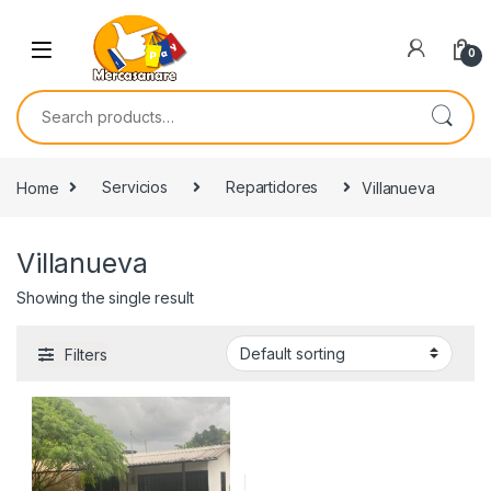
Skip to navigation
Skip to content
0
Search for:
Home
Servicios
Repartidores
Villanueva
Villanueva
Showing the single result
Filters