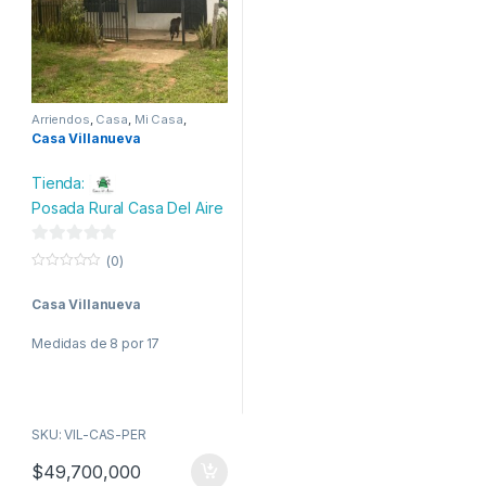
Arriendos
,
Casa
,
Mi Casa
,
Permuta
Casa Villanueva
Tienda:
Posada Rural Casa Del Aire
0
(0)
d
0
o
e
Casa Villanueva
u
t
5
o
Medidas de 8 por 17
f
5
SKU: VIL-CAS-PER
$
49,700,000